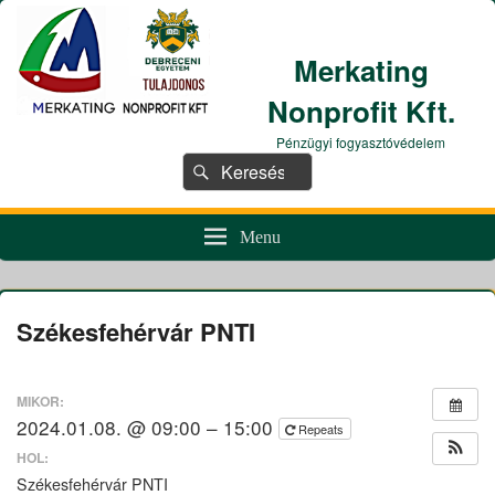
Merkating
Nonprofit Kft.
Pénzügyi fogyasztóvédelem
Search
Search
for:
Menu
Székesfehérvár PNTI
MIKOR:
2024.01.08. @ 09:00 – 15:00
Repeats
HOL:
Székesfehérvár PNTI