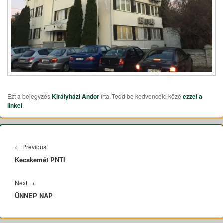
Ezt a bejegyzés
Királyházi Andor
írta. Tedd be kedvenceid közé
ezzel a
linkel
.
Bejegyzés
navigáció
←
Previous
Previous
Kecskemét PNTI
post:
Next
→
Next
ÜNNEP NAP
post: