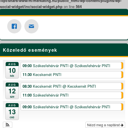
/opt/share/www/m/merkating.hu/public_html/wp-content/plugins/wp-
social-widget/inc/social-widget.php
on line
564
Közeledő események
AUG
09:00
Székesfehérvár PNTI
@ Székesfehérvár PNTI
10
11:30
Kecskemét PNTI
hét
AUG
08:30
Kecskemét PNTI
@ Kecskemét PNTI
12
11:00
Székesfehérvár PNTI
sze
AUG
09:00
Székesfehérvár PNTI
@ Székesfehérvár PNTI
13
csü
Nézd meg a naptárat