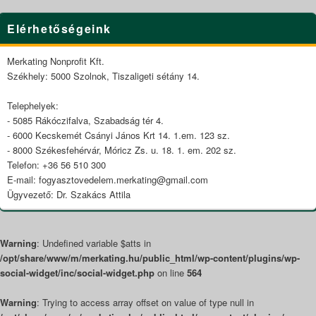
Primary
Elérhetőségeink
Sidebar
Widget
Area
Merkating Nonprofit Kft.
Székhely: 5000 Szolnok, Tiszaligeti sétány 14.
Telephelyek:
- 5085 Rákóczifalva, Szabadság tér 4.
- 6000 Kecskemét Csányi János Krt 14. 1.em. 123 sz.
- 8000 Székesfehérvár, Móricz Zs. u. 18. 1. em. 202 sz.
Telefon: +36 56 510 300
E-mail: fogyasztovedelem.merkating@gmail.com
Ügyvezető: Dr. Szakács Attila
Warning
: Undefined variable $atts in
/opt/share/www/m/merkating.hu/public_html/wp-content/plugins/wp-
social-widget/inc/social-widget.php
on line
564
Warning
: Trying to access array offset on value of type null in