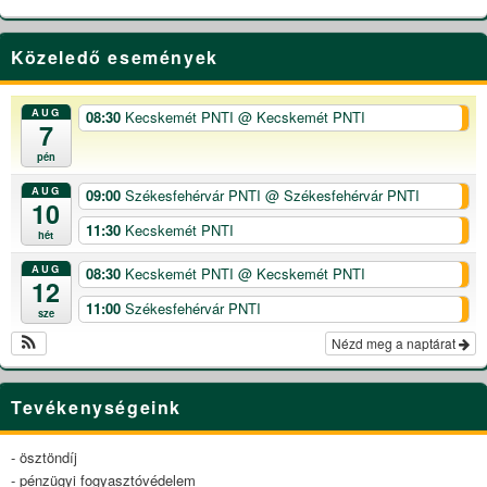
Közeledő események
AUG
08:30
Kecskemét PNTI
@ Kecskemét PNTI
7
pén
AUG
09:00
Székesfehérvár PNTI
@ Székesfehérvár PNTI
10
11:30
Kecskemét PNTI
hét
AUG
08:30
Kecskemét PNTI
@ Kecskemét PNTI
12
11:00
Székesfehérvár PNTI
sze
Nézd meg a naptárat
Tevékenységeink
- ösztöndíj
- pénzügyi fogyasztóvédelem