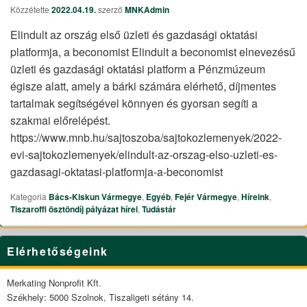
Közzétette
2022.04.19.
szerző
MNKAdmin
Elindult az ország első üzleti és gazdasági oktatási
platformja, a beconomist Elindult a beconomist elnevezésű
üzleti és gazdasági oktatási platform a Pénzmúzeum
égisze alatt, amely a bárki számára elérhető, díjmentes
tartalmak segítségével könnyen és gyorsan segíti a
szakmai előrelépést.
https://www.mnb.hu/sajtoszoba/sajtokozlemenyek/2022-
evi-sajtokozlemenyek/elindult-az-orszag-elso-uzleti-es-
gazdasagi-oktatasi-platformja-a-beconomist
Kategoria
Bács-Kiskun Vármegye
,
Egyéb
,
Fejér Vármegye
,
Híreink
,
Tiszaroffi ösztöndíj pályázat hírei
,
Tudástár
Primary
Elérhetőségeink
Sidebar
Widget
Area
Merkating Nonprofit Kft.
Székhely: 5000 Szolnok, Tiszaligeti sétány 14.