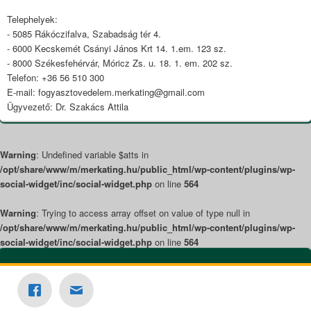
Telephelyek:
- 5085 Rákóczifalva, Szabadság tér 4.
- 6000 Kecskemét Csányi János Krt 14. 1.em. 123 sz.
- 8000 Székesfehérvár, Móricz Zs. u. 18. 1. em. 202 sz.
Telefon: +36 56 510 300
E-mail: fogyasztovedelem.merkating@gmail.com
Ügyvezető: Dr. Szakács Attila
Warning
: Undefined variable $atts in
/opt/share/www/m/merkating.hu/public_html/wp-content/plugins/wp-
social-widget/inc/social-widget.php
on line
564
Warning
: Trying to access array offset on value of type null in
/opt/share/www/m/merkating.hu/public_html/wp-content/plugins/wp-
social-widget/inc/social-widget.php
on line
564