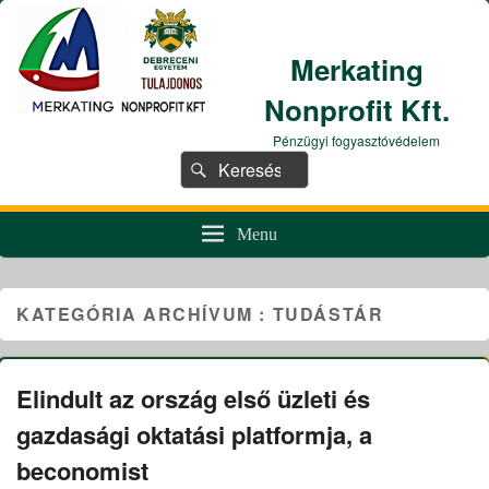
Merkating
Nonprofit Kft.
Pénzügyi fogyasztóvédelem
Search
Search
for:
Menu
KATEGÓRIA ARCHÍVUM :
TUDÁSTÁR
Elindult az ország első üzleti és
gazdasági oktatási platformja, a
beconomist