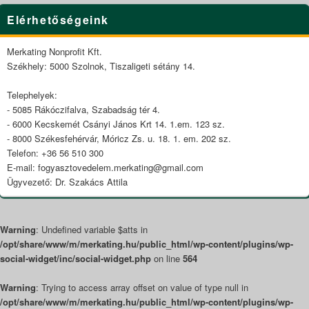
Primary
Elérhetőségeink
Sidebar
Widget
Area
Merkating Nonprofit Kft.
Székhely: 5000 Szolnok, Tiszaligeti sétány 14.
Telephelyek:
- 5085 Rákóczifalva, Szabadság tér 4.
- 6000 Kecskemét Csányi János Krt 14. 1.em. 123 sz.
- 8000 Székesfehérvár, Móricz Zs. u. 18. 1. em. 202 sz.
Telefon: +36 56 510 300
E-mail: fogyasztovedelem.merkating@gmail.com
Ügyvezető: Dr. Szakács Attila
Warning
: Undefined variable $atts in
/opt/share/www/m/merkating.hu/public_html/wp-content/plugins/wp-
social-widget/inc/social-widget.php
on line
564
Warning
: Trying to access array offset on value of type null in
/opt/share/www/m/merkating.hu/public_html/wp-content/plugins/wp-