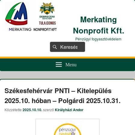
Merkating
Nonprofit Kft.
Pénzügyi fogyasztóvédelem
Search
Search
for:
Menu
Székesfehérvár PNTI – Kitelepülés
2025.10. hóban – Polgárdi 2025.10.31.
Közzétette
2025.10.10.
szerző
Királyházi Andor