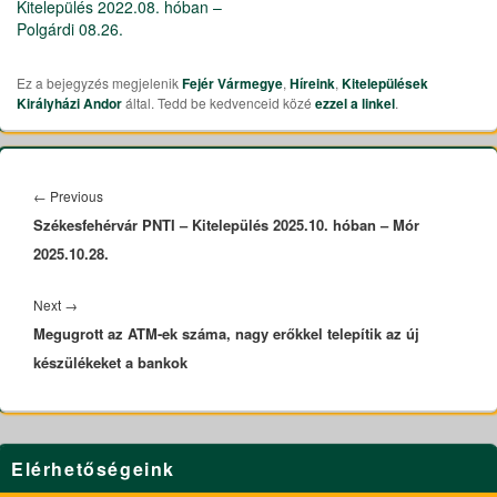
Kitelepülés 2022.08. hóban –
Polgárdi 08.26.
Ez a bejegyzés megjelenik
Fejér Vármegye
,
Híreink
,
Kitelepülések
Királyházi Andor
által. Tedd be kedvenceid közé
ezzel a linkel
.
Bejegyzés
navigáció
←
Previous
Previous
Székesfehérvár PNTI – Kitelepülés 2025.10. hóban – Mór
post:
2025.10.28.
Next
→
Next
Megugrott az ATM-ek száma, nagy erőkkel telepítik az új
post:
készülékeket a bankok
Primary
Elérhetőségeink
Sidebar
Widget