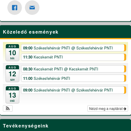
Közeledő események
AUG
09:00
Székesfehérvár PNTI
@ Székesfehérvár PNTI
10
11:30
Kecskemét PNTI
hét
AUG
08:30
Kecskemét PNTI
@ Kecskemét PNTI
12
11:00
Székesfehérvár PNTI
sze
AUG
09:00
Székesfehérvár PNTI
@ Székesfehérvár PNTI
13
csü
Nézd meg a naptárat
Tevékenységeink