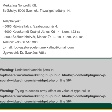
Area
Merkating Nonprofit Kft.
Székhely: 5000 Szolnok, Tiszaligeti sétány 14.
Telephelyek:
- 5085 Rákóczifalva, Szabadság tér 4.
- 6000 Kecskemét Csányi János Krt 14. 1.em. 123 sz.
- 8000 Székesfehérvár, Móricz Zs. u. 18. 1. em. 202 sz.
Telefon: +36 56 510 300
E-mail: fogyasztovedelem.merkating@gmail.com
Ügyvezető: Dr. Szakács Attila
Warning
: Undefined variable $atts in
/opt/share/www/m/merkating.hu/public_html/wp-content/plugins/wp-
social-widget/inc/social-widget.php
on line
564
Warning
: Trying to access array offset on value of type null in
/opt/share/www/m/merkating.hu/public_html/wp-content/plugins/wp-
social-widget/inc/social-widget.php
on line
564