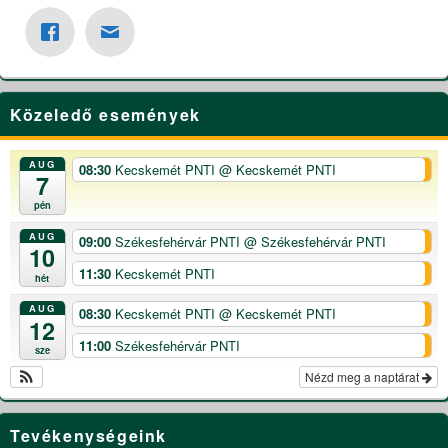
Közeledő események
AUG
08:30
Kecskemét PNTI
@ Kecskemét PNTI
7
pén
AUG
09:00
Székesfehérvár PNTI
@ Székesfehérvár PNTI
10
11:30
Kecskemét PNTI
hét
AUG
08:30
Kecskemét PNTI
@ Kecskemét PNTI
12
11:00
Székesfehérvár PNTI
sze
Nézd meg a naptárat
Tevékenységeink