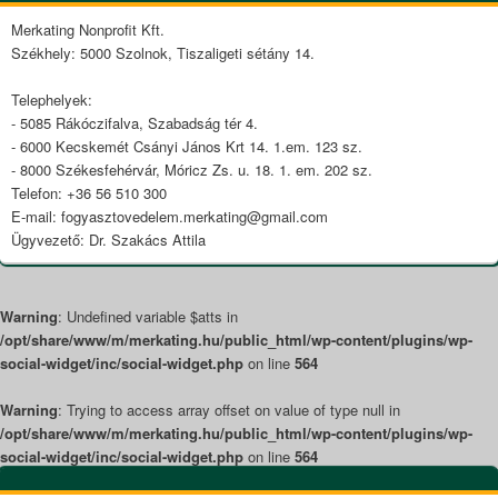
Widget
Area
Merkating Nonprofit Kft.
Székhely: 5000 Szolnok, Tiszaligeti sétány 14.
Telephelyek:
- 5085 Rákóczifalva, Szabadság tér 4.
- 6000 Kecskemét Csányi János Krt 14. 1.em. 123 sz.
- 8000 Székesfehérvár, Móricz Zs. u. 18. 1. em. 202 sz.
Telefon: +36 56 510 300
E-mail: fogyasztovedelem.merkating@gmail.com
Ügyvezető: Dr. Szakács Attila
Warning
: Undefined variable $atts in
/opt/share/www/m/merkating.hu/public_html/wp-content/plugins/wp-
social-widget/inc/social-widget.php
on line
564
Warning
: Trying to access array offset on value of type null in
/opt/share/www/m/merkating.hu/public_html/wp-content/plugins/wp-
social-widget/inc/social-widget.php
on line
564