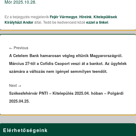
Mór 2025.10.28.
Ez a bejegyzés megjelenik
Fejér Vármegye
,
Híreink
,
Kitelepülések
Királyházi Andor
által. Tedd be kedvenceid közé
ezzel a linkel
.
Bejegyzés
navigáció
←
Previous
Previous
A Cetelem Bank hamarosan végleg eltűnik Magyarországról.
post:
Március 27-től a Cofidis Csoport veszi át a bankot. Az ügyfelek
számára a változás nem igényel semmilyen teendőt.
Next
→
Next
Székesfehérvár PNTI – Kitelepülés 2025.04. hóban – Polgárdi
post:
2025.04.25.
Primary
Elérhetőségeink
Sidebar