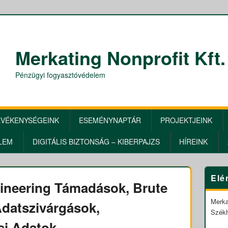
Merkating Nonprofit Kft.
Pénzügyi fogyasztóvédelem
EVÉKENYSÉGEINK
ESEMÉNYNAPTÁR
PROJEKTJEINK
LEM
DIGITÁLIS BIZTONSÁG – KIBERPAJZS
HÍREINK
Primar
Elé
Sidebar
gineering Támadások, Brute
Widget
Area
Merka
datszivárgások,
Székh
si Adatok