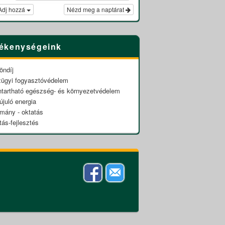
Adj hozzá
Nézd meg a naptárat
ékenységeink
öndíj
zügyi fogyasztóvédelem
ntartható egészség- és környezetvédelem
újuló energia
omány - oktatás
tás-fejlesztés