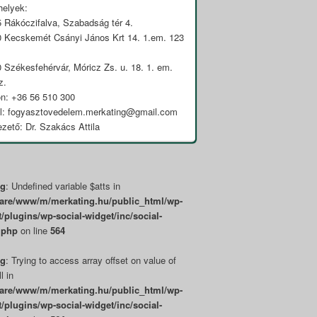
helyek:
5 Rákóczifalva, Szabadság tér 4.
0 Kecskemét Csányi János Krt 14. 1.em. 123
0 Székesfehérvár, Móricz Zs. u. 18. 1. em.
z.
on: +36 56 510 300
l: fogyasztovedelem.merkating@gmail.com
zető: Dr. Szakács Attila
ng
: Undefined variable $atts in
hare/www/m/merkating.hu/public_html/wp-
/plugins/wp-social-widget/inc/social-
.php
on line
564
ng
: Trying to access array offset on value of
l in
hare/www/m/merkating.hu/public_html/wp-
/plugins/wp-social-widget/inc/social-