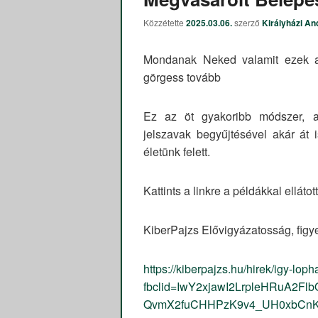
Közzétette
2025.03.06.
szerző
Királyházi An
Mondanak Neked valamit ezek a
görgess tovább
Ez az öt gyakoribb módszer, am
jelszavak begyűjtésével akár át 
életünk felett.
Kattints a linkre a példákkal ellátot
KiberPajzs Elővigyázatosság, figy
https://kiberpajzs.hu/hirek/igy-lop
fbclid=IwY2xjawI2LrpleHRuA2F
QvmX2fuCHHPzK9v4_UH0xbCnK