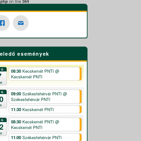
.php
on line
564
eledő események
UG
08:30
Kecskemét PNTI
@
7
Kecskemét PNTI
én
UG
09:00
Székesfehérvár PNTI
@
0
Székesfehérvár PNTI
ét
11:30
Kecskemét PNTI
UG
08:30
Kecskemét PNTI
@
2
Kecskemét PNTI
ze
11:00
Székesfehérvár PNTI