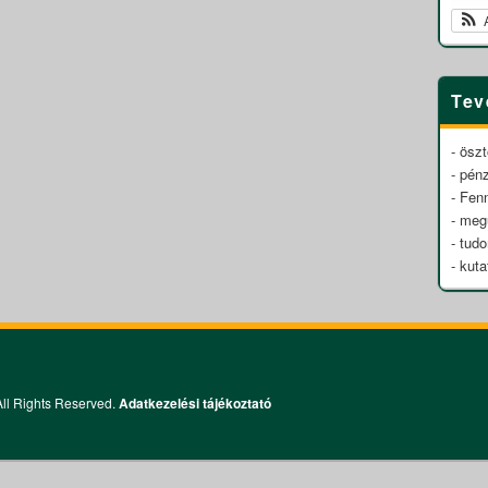
Tev
- öszt
- pén
- Fen
- meg
- tud
- kuta
All Rights Reserved.
Adatkezelési tájékoztató