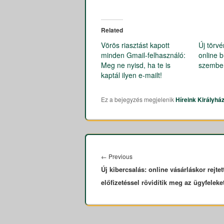
Related
Vörös riasztást kapott
Új törvé
minden Gmail-felhasználó:
online 
Meg ne nyisd, ha te is
szembe
kaptál ilyen e-mailt!
Ez a bejegyzés megjelenik
Híreink
Királyhá
Bejegyzés
navigáció
←
Previous
Previous
Új kibercsalás: online vásárláskor rejtet
post:
előfizetéssel rövidítik meg az ügyfeleke