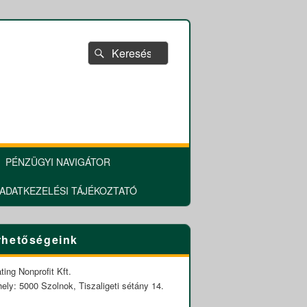
Search
Search
for:
PÉNZÜGYI NAVIGÁTOR
ADATKEZELÉSI TÁJÉKOZTATÓ
y
rhetőségeink
ting Nonprofit Kft.
ely: 5000 Szolnok, Tiszaligeti sétány 14.