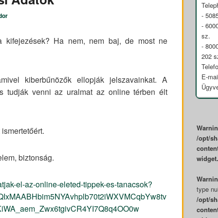
Telep
- 508
dor
- 600
sz.
 kifejezések? Ha nem, nem baj, de most ne
- 800
202 s
Telef
E-mai
ivel kiberbűnözők ellopják jelszavainkat. A
Ügyve
is tudják venni az uralmat az online térben élt
Warni
t ismertetőért.
/opt/s
content
elem, biztonság.
widget
Warni
hatjak-el-az-online-eleted-tippek-es-tanacsok?
type nul
lbQIxMAABHbim5NYAvhplb70t2iWXVMCqbYw8tv
/opt/s
iWA_aem_Zwx6tgivCR4YI7Q8q4OO0w
content