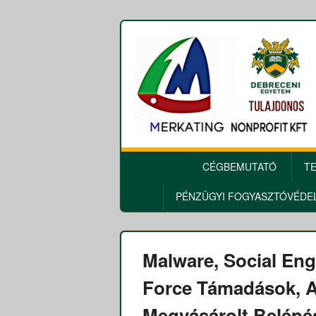
ELSŐDLEGES
CÉGBEMUTATÓ
T
MENÜ
PÉNZÜGYI FOGYASZTÓVÉDE
Malware, Social En
Force Támadások, A
Megvásárolt Belépé