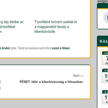
widget
ny lép életbe az
Tízmilliárd forintot csaltak ki
bűnözőkkel
a magyaroktól tavaly a
n
kiberbűnözők
Köz
zi Andor
által. Tedd be kedvenceid közé
ezzel a linkel
.
A
p
A
1
Next
→
Next
h
t
PÉNZ7: Idén a kiberbiztonság a fókuszban
post:
t
A
1
s