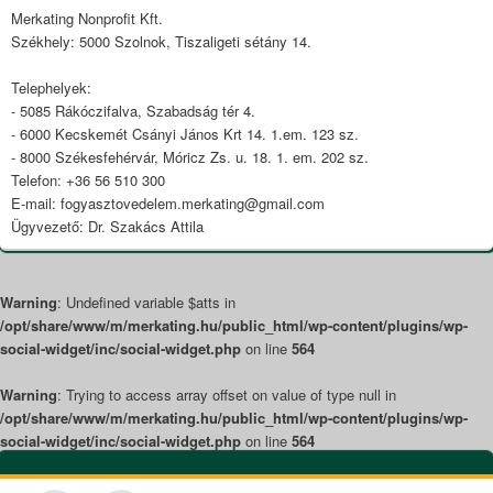
Area
Merkating Nonprofit Kft.
Székhely: 5000 Szolnok, Tiszaligeti sétány 14.
Telephelyek:
- 5085 Rákóczifalva, Szabadság tér 4.
- 6000 Kecskemét Csányi János Krt 14. 1.em. 123 sz.
- 8000 Székesfehérvár, Móricz Zs. u. 18. 1. em. 202 sz.
Telefon: +36 56 510 300
E-mail: fogyasztovedelem.merkating@gmail.com
Ügyvezető: Dr. Szakács Attila
Warning
: Undefined variable $atts in
/opt/share/www/m/merkating.hu/public_html/wp-content/plugins/wp-
social-widget/inc/social-widget.php
on line
564
Warning
: Trying to access array offset on value of type null in
/opt/share/www/m/merkating.hu/public_html/wp-content/plugins/wp-
social-widget/inc/social-widget.php
on line
564