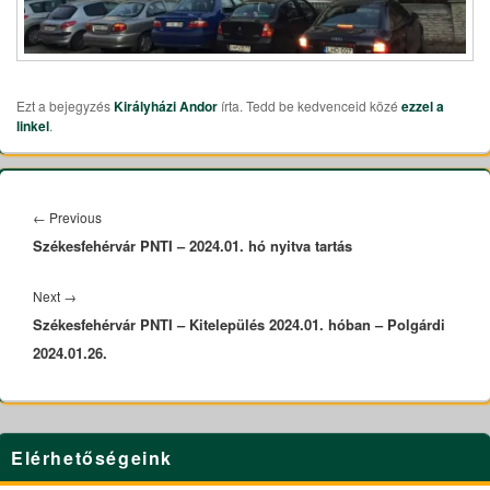
Ezt a bejegyzés
Királyházi Andor
írta. Tedd be kedvenceid közé
ezzel a
linkel
.
Bejegyzés
navigáció
←
Previous
Previous
Székesfehérvár PNTI – 2024.01. hó nyitva tartás
post:
Next
→
Next
Székesfehérvár PNTI – Kitelepülés 2024.01. hóban – Polgárdi
post:
2024.01.26.
Primary
Elérhetőségeink
Sidebar
Widget