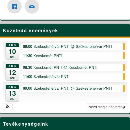
Közeledő események
AUG
09:00
Székesfehérvár PNTI
@ Székesfehérvár PNTI
10
11:30
Kecskemét PNTI
hét
AUG
08:30
Kecskemét PNTI
@ Kecskemét PNTI
12
11:00
Székesfehérvár PNTI
sze
AUG
09:00
Székesfehérvár PNTI
@ Székesfehérvár PNTI
13
csü
Nézd meg a naptárat
Tevékenységeink