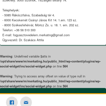
Székhely: 5000 Szolnok, Tiszaligeti sétány 14.
Telephelyek:
- 5085 Rákóczifalva, Szabadság tér 4.
- 6000 Kecskemét Csányi János Krt 14. 1.em. 123 sz.
- 8000 Székesfehérvár, Móricz Zs. u. 18. 1. em. 202 sz.
Telefon: +36 56 510 300
E-mail: fogyasztovedelem.merkating@gmail.com
Ügyvezető: Dr. Szakács Attila
Warning
: Undefined variable $atts in
/opt/share/www/m/merkating.hu/public_html/wp-content/plugins/wp-
social-widget/inc/social-widget.php
on line
564
Warning
: Trying to access array offset on value of type null in
/opt/share/www/m/merkating.hu/public_html/wp-content/plugins/wp-
social-widget/inc/social-widget.php
on line
564