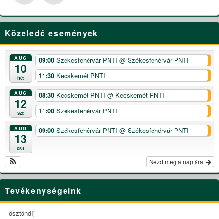
Közeledő események
AUG
09:00
Székesfehérvár PNTI
@ Székesfehérvár PNTI
10
11:30
Kecskemét PNTI
hét
AUG
08:30
Kecskemét PNTI
@ Kecskemét PNTI
12
11:00
Székesfehérvár PNTI
sze
AUG
09:00
Székesfehérvár PNTI
@ Székesfehérvár PNTI
13
csü
Nézd meg a naptárat
Tevékenységeink
- ösztöndíj