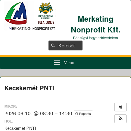
Merkating
Nonprofit Kft.
Pénzügyi fogyasztóvédelem
Search
Search
for:
Menu
Kecskemét PNTI
MIKOR:
2026.06.10. @ 08:30 – 14:30
Repeats
HOL:
Kecskemét PNTI