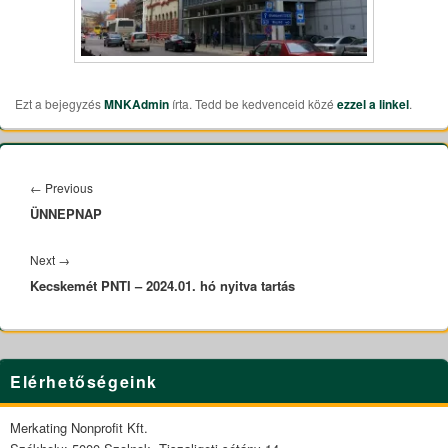
Ezt a bejegyzés
MNKAdmin
írta. Tedd be kedvenceid közé
ezzel a linkel
.
Bejegyzés
navigáció
←
Previous
Previous
ÜNNEPNAP
post:
Next
→
Next
Kecskemét PNTI – 2024.01. hó nyitva tartás
post:
Primary
Elérhetőségeink
Sidebar
Widget
Area
Merkating Nonprofit Kft.