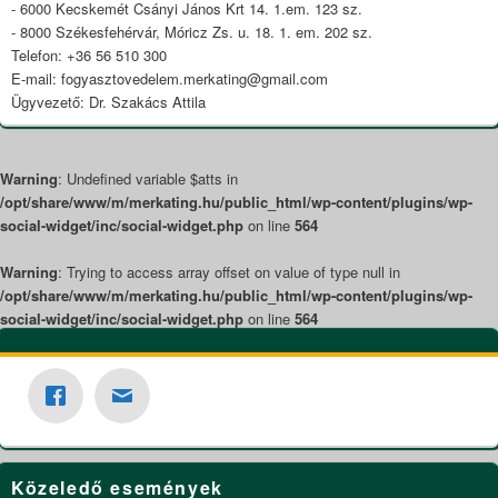
- 6000 Kecskemét Csányi János Krt 14. 1.em. 123 sz.
- 8000 Székesfehérvár, Móricz Zs. u. 18. 1. em. 202 sz.
Telefon: +36 56 510 300
E-mail: fogyasztovedelem.merkating@gmail.com
Ügyvezető: Dr. Szakács Attila
Warning
: Undefined variable $atts in
/opt/share/www/m/merkating.hu/public_html/wp-content/plugins/wp-
social-widget/inc/social-widget.php
on line
564
Warning
: Trying to access array offset on value of type null in
/opt/share/www/m/merkating.hu/public_html/wp-content/plugins/wp-
social-widget/inc/social-widget.php
on line
564
Közeledő események