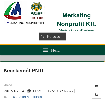
Merkating
Nonprofit Kft.
Pénzügyi fogyasztóvédelem
Search
Search
for:
Menu
Kecskemét PNTI
MIKOR:
2025.07.14. @ 11:30 – 17:30
Repeats
KECSKEMÉTI IRODA