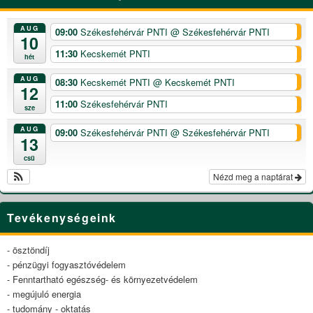
AUG
09:00
Székesfehérvár PNTI
@ Székesfehérvár PNTI
10
11:30
Kecskemét PNTI
hét
AUG
08:30
Kecskemét PNTI
@ Kecskemét PNTI
12
11:00
Székesfehérvár PNTI
sze
AUG
09:00
Székesfehérvár PNTI
@ Székesfehérvár PNTI
13
csü
Nézd meg a naptárat
Tevékenységeink
- ösztöndíj
- pénzügyi fogyasztóvédelem
- Fenntartható egészség- és környezetvédelem
- megújuló energia
- tudomány - oktatás