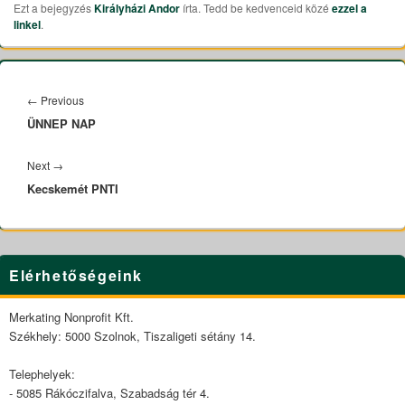
Ezt a bejegyzés
Királyházi Andor
írta. Tedd be kedvenceid közé
ezzel a
linkel
.
Bejegyzés
navigáció
←
Previous
Previous
ÜNNEP NAP
post:
Next
→
Next
Kecskemét PNTI
post:
Primary
Elérhetőségeink
Sidebar
Widget
Area
Merkating Nonprofit Kft.
Székhely: 5000 Szolnok, Tiszaligeti sétány 14.
Telephelyek:
- 5085 Rákóczifalva, Szabadság tér 4.